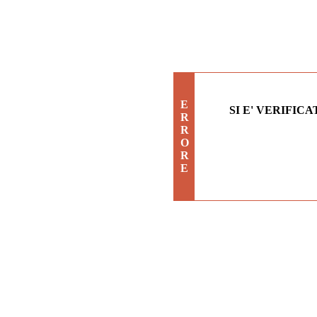
E
SI E' VERIFIC
R
R
O
R
E